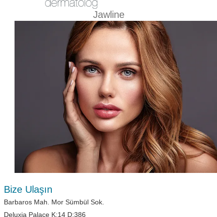
Jawline
Bize Ulaşın
Barbaros Mah. Mor Sümbül Sok.
Deluxia Palace K:14 D:386