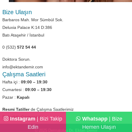
Bize Ulaşın
Barbaros Mah. Mor Sümbül Sok.
Deluxia Palace K:14 D:386
Batı Ataşehir / İstanbul
0 (532)
572 54 44
Doktora Sorun.
info@ektandemir.com
Çalışma Saatleri
Hafta içi :
09:00 – 19:30
Cumartesi :
09:00 – 19:30
Pazar :
Kapalı
Resmi Tatiller
de Çalışma Saatlerimiz
Değişiklik Gösterebilir.
Instagram
| Bizi Takip
Whatsapp
| Bize
Edin
Hemen Ulaşın
© 2025 Dermatolog
Dr. Ektan Demir