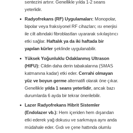
sentezini artırır. Genellikle yılda 1-2 seans
yeterlidir.
Radyofrekans (RF) Uygulamaları:
Monopolar,
bipolar veya fraksiyonel RF cihazları; ısı enerjisi
ile cilt altındaki fibroblastları uyararak sıkılaştırıcı
etki sağlar.
Haftalık ya da iki haftada bir
yapılan kürler
şeklinde uygulanabilir.
Yüksek Yoğunluklu Odaklanmış Ultrason
(HIFU):
Cildin daha derin tabakalarına (SMAS
katmanına kadar) etki eder.
Cerrahi olmayan
yüz ve boyun germe
alternatifi olarak öne çıkar.
Genellikle
yılda 1 seans yeterlidir
, ancak bazı
durumlarda 6 ayda bir tekrar önerilebilir.
Lazer Radyofrekans Hibrit Sistemler
(Endolazer vb.):
Hem içeriden hem dışarıdan
etki ederek yağ dokusu ve sarkmaya aynı anda
müdahale eder. Gıdı ve çene hattında olumlu