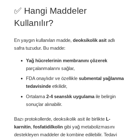
✅ Hangi Maddeler
Kullanılır?
En yaygın kullanılan madde,
deoksikolik asit
adlı
safra tuzudur. Bu madde:
Yağ hücrelerinin membranını çözerek
parçalanmalarını sağlar,
FDA onaylıdır ve özellikle
submental yağlanma
tedavisinde
etkilidir,
Ortalama
2-4 seanslık uygulama
ile belirgin
sonuçlar alınabilir.
Bazı protokollerde, deoksikolik asit ile birlikte
L-
karnitin
,
fosfatidilkolin
gibi yağ metabolizmasını
destekleyen maddeler de kombine edilebilir. Tedavi