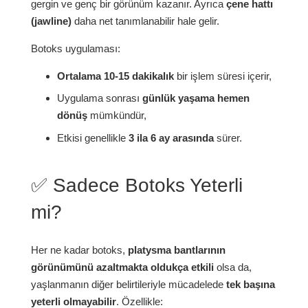
gergin ve genç bir görünüm kazanır. Ayrıca
çene hattı
(jawline)
daha net tanımlanabilir hale gelir.
Botoks uygulaması:
Ortalama 10-15 dakikalık
bir işlem süresi içerir,
Uygulama sonrası
günlük yaşama hemen
dönüş
mümkündür,
Etkisi genellikle
3 ila 6 ay arasında
sürer.
✅ Sadece Botoks Yeterli
mi?
Her ne kadar botoks,
platysma bantlarının
görünümünü azaltmakta oldukça etkili
olsa da,
yaşlanmanın diğer belirtileriyle mücadelede
tek başına
yeterli olmayabilir
. Özellikle: