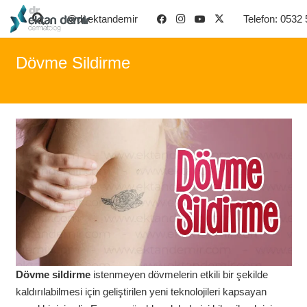
@dr.ektandemir
Telefon: 0532
Dövme Sildirme
Dövme sildirme
istenmeyen dövmelerin etkili bir şekilde
kaldırılabilmesi için geliştirilen yeni teknolojileri kapsayan