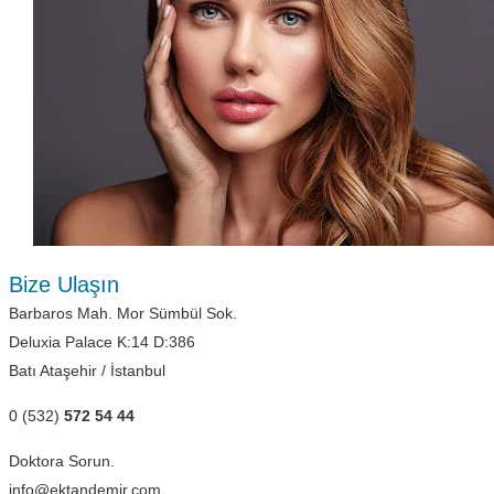
Bize Ulaşın
Barbaros Mah. Mor Sümbül Sok.
Deluxia Palace K:14 D:386
Batı Ataşehir / İstanbul
0 (532)
572 54 44
Doktora Sorun.
info@ektandemir.com