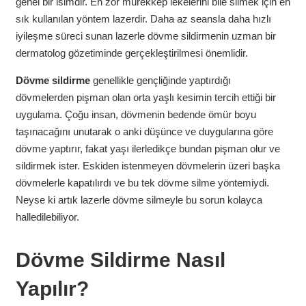
genel bir isimdir. En zor mürekkep lekelerini bile silmek için en
sık kullanılan yöntem lazerdir. Daha az seansla daha hızlı
iyileşme süreci sunan lazerle dövme sildirmenin uzman bir
dermatolog gözetiminde gerçekleştirilmesi önemlidir.
Dövme sildirme
genellikle gençliğinde yaptırdığı
dövmelerden pişman olan orta yaşlı kesimin tercih ettiği bir
uygulama. Çoğu insan, dövmenin bedende ömür boyu
taşınacağını unutarak o anki düşünce ve duygularına göre
dövme yaptırır, fakat yaşı ilerledikçe bundan pişman olur ve
sildirmek ister. Eskiden istenmeyen dövmelerin üzeri başka
dövmelerle kapatılırdı ve bu tek dövme silme yöntemiydi.
Neyse ki artık lazerle dövme silmeyle bu sorun kolayca
halledilebiliyor.
Dövme Sildirme Nasıl
Yapılır?