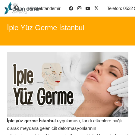
@dr.ektandemir
Telefon: 0532
İple Yüz Germe İstanbul
İple yüz germe
İstanbul
uygulaması, farklı etkenlere bağlı
olarak meydana gelen cilt deformasyonlarının