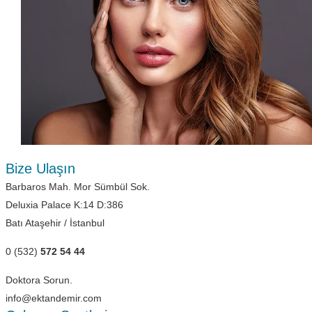
Bize Ulaşın
Barbaros Mah. Mor Sümbül Sok.
Deluxia Palace K:14 D:386
Batı Ataşehir / İstanbul
0 (532)
572 54 44
Doktora Sorun.
info@ektandemir.com