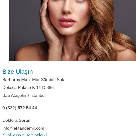
Bize Ulaşın
Barbaros Mah. Mor Sümbül Sok.
Deluxia Palace K:14 D:386
Batı Ataşehir / İstanbul
0 (532)
572 54 44
Doktora Sorun.
info@ektandemir.com
Çalışma Saatleri