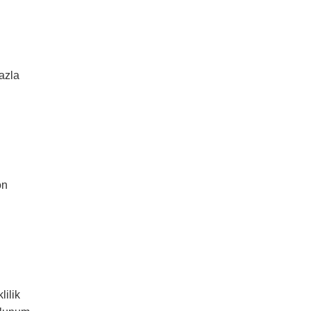
azla
on
lilik