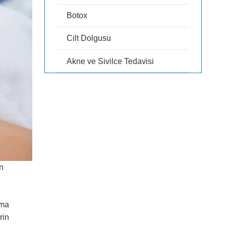
Botox
Cilt Dolgusu
Akne ve Sivilce Tedavisi
an
şma
rin