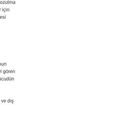
 bozulma
 için
esi
unun
vi gören
vücudün
 ve dış