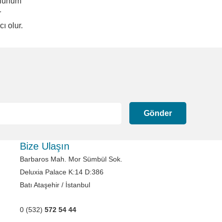
solunum
r
ı olur.
Gönder
Bize Ulaşın
Barbaros Mah. Mor Sümbül Sok.
Deluxia Palace K:14 D:386
Batı Ataşehir / İstanbul
0 (532)
572 54 44