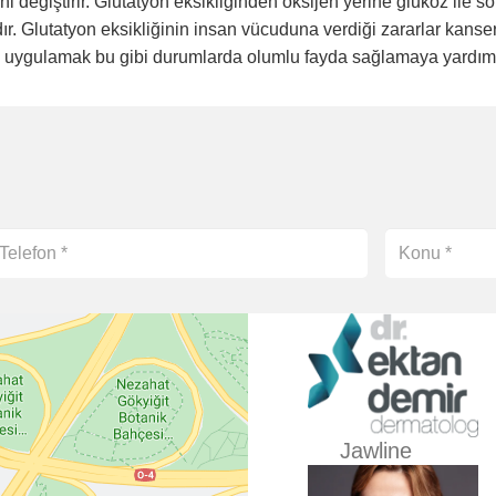
ni değiştirir. Glutatyon eksikliğinden oksijen yerine glukoz ile 
r. Glutatyon eksikliğinin insan vücuduna verdiği zararlar kanse
si uygulamak bu gibi durumlarda olumlu fayda sağlamaya yardımc
Jawline