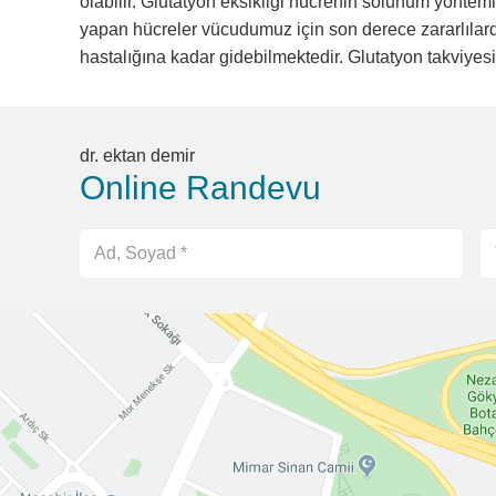
olabilir. Glutatyon eksikliği hücrenin solunum yöntemi
yapan hücreler vücudumuz için son derece zararlılardı
hastalığına kadar gidebilmektedir. Glutatyon takviye
dr. ektan demir
Online Randevu