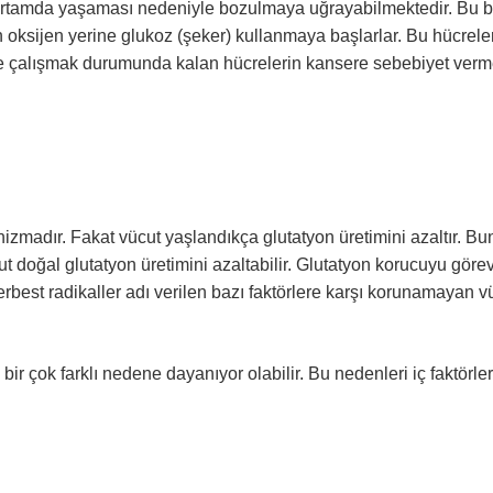
bir ortamda yaşaması nedeniyle bozulmaya uğrayabilmektedir. Bu
ksijen yerine glukoz (şeker) kullanmaya başlarlar. Bu hücreler
le çalışmak durumunda kalan hücrelerin kansere sebebiyet verm
izmadır. Fakat vücut yaşlandıkça glutatyon üretimini azaltır. B
ut doğal glutatyon üretimini azaltabilir. Glutatyon korucuyu göre
est radikaller adı verilen bazı faktörlere karşı korunamayan 
 çok farklı nedene dayanıyor olabilir. Bu nedenleri iç faktörler