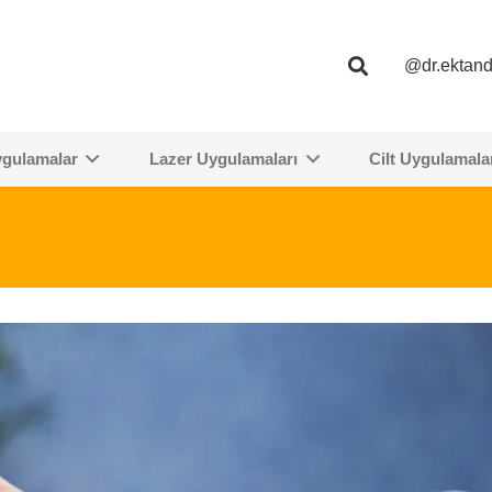
@dr.ektan
ygulamalar
Lazer Uygulamaları
Cilt Uygulamala