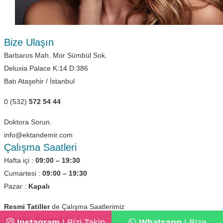
Bize Ulaşın
Barbaros Mah. Mor Sümbül Sok.
Deluxia Palace K:14 D:386
Batı Ataşehir / İstanbul
0 (532)
572 54 44
Doktora Sorun.
info@ektandemir.com
Çalışma Saatleri
Hafta içi :
09:00 – 19:30
Cumartesi :
09:00 – 19:30
Pazar :
Kapalı
Resmi Tatiller
de Çalışma Saatlerimiz
Değişiklik Gösterebilir.
Instagram
| Bizi Takip
Whatsapp
| Bize